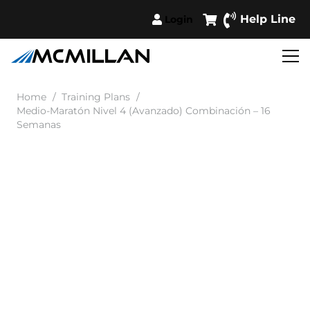
Help Line
Login
Home
/
Training Plans
/
Medio-Maratón Nivel 4 (Avanzado) Combinación – 16
Semanas