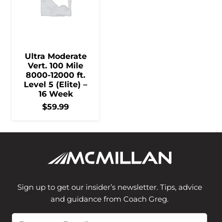
Ultra Moderate
Vert. 100 Mile
8000-12000 ft.
Level 5 (Elite) –
16 Week
$
59.99
Sign up to get our insider’s newsletter. Tips, advice
and guidance from Coach Greg.
Email