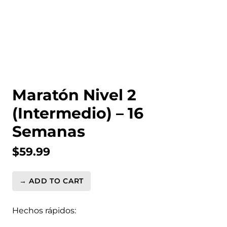
Maratón Nivel 2
(Intermedio) – 16
Semanas
$
59.99
→ ADD TO CART
Maratón
Nivel
2
Hechos rápidos:
(Intermedio)