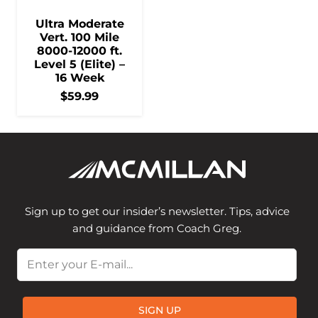
Ultra Moderate
Vert. 100 Mile
8000-12000 ft.
Level 5 (Elite) –
16 Week
$
59.99
Sign up to get our insider’s newsletter. Tips, advice
and guidance from Coach Greg.
Email
SIGN UP