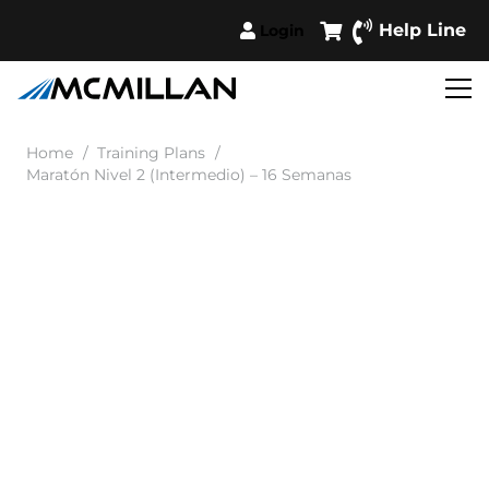
Help Line
Login
Home
/
Training Plans
/
Maratón Nivel 2 (Intermedio) – 16 Semanas